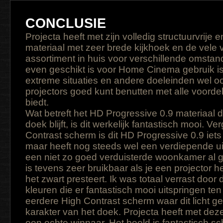
CONCLUSIE
Projecta heeft met zijn volledig structuurvrije e
materiaal met zeer brede kijkhoek en de vele v
assortiment in huis voor verschillende omstan
even geschikt is voor Home Cinema gebruik is 
extreme situaties en andere doeleinden wel oo
projectors goed kunt benutten met alle voord
biedt.
Wat betreft het HD Progressive 0.9 materiaal d
doek blijft, is dit werkelijk fantastisch mooi. 
Contrast scherm is dit HD Progressive 0.9 iets
maar heeft nog steeds wel een verdiepende uitw
een niet zo goed verduisterde woonkamer al g
is tevens zeer bruikbaar als je een projector he
het zwart presteert. Ik was totaal verrast door d
kleuren die er fantastisch mooi uitspringen te
eerdere High Contrast scherm waar dit licht g
karakter van het doek. Projecta heeft met de
een echte winnaar. Het beeld is fantastisch sc