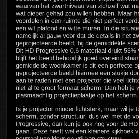
waarvan het zwartniveau van zichzelf wat mat
wat dieper gehad zou willen hebben. Maar het
voordelen in een ruimte die niet perfect ver
een wit plafond en witte muren. In die situati
namelijk al gauw voor dat de details in het z
geprojecteerde beeld, bij de gemiddelde sc
Dit HD Progressive 0.6 materiaal drukt 53% 
blijft het beeld behoorlijk goed overeind staa
gemiddelde woonkamer is dit een perfecte op
geprojecteerde beeld hiermee een stukje donk
aan te raden met een projector die veel licht
niet al te groot formaat scherm. Dan heb je 
plasmaachtig projectieplaatje op het scherm.
Is je projector minder lichtsterk, maar wil je
scherm, zonder structuur, dus wel met de v
Progressive, dan kun je ook nog voor de HD
gaan. Deze heeft wel een kleinere kijkhoek v
neutraal van kleur en vrij van structuur..