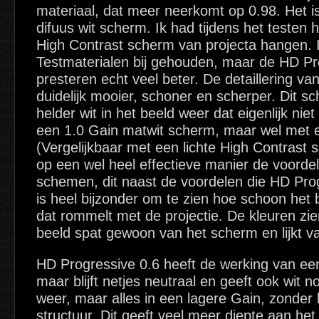
materiaal, dat meer neerkomt op 0.98. Het is
difuus wit scherm. Ik had tijdens het testen 
High Contrast scherm van projecta hangen. I
Testmaterialen bij gehouden, maar de HD P
presteren echt veel beter. De detaillering va
duidelijk mooier, schoner en scherper. Dit s
helder wit in het beeld weer dat eigenlijk niet 
een 1.0 Gain matwit scherm, maar wel met e
(Vergelijkbaar met een lichte High Contrast
op een wel heel effectieve manier de voorde
schemen, dit naast de voordelen die HD Prog
is heel bijzonder om te zien hoe schoon het 
dat rommelt met de projectie. De kleuren zien
beeld spat gewoon van het scherm en lijkt va
HD Progressive 0.6 heeft de werking van ee
maar blijft netjes neutraal en geeft ook wit 
weer, maar alles in een lagere Gain, zonder h
structuur. Dit geeft veel meer diepte aan het 