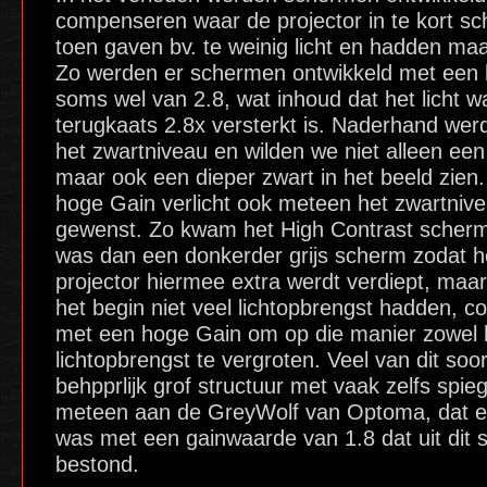
compenseren waar de projector in te kort sch
toen gaven bv. te weinig licht en hadden ma
Zo werden er schermen ontwikkeld met een
soms wel van 2.8, wat inhoud dat het licht 
terugkaats 2.8x versterkt is. Naderhand werd
het zwartniveau en wilden we niet alleen een 
maar ook een dieper zwart in het beeld zie
hoge Gain verlicht ook meteen het zwartnivea
gewenst. Zo kwam het High Contrast scherm 
was dan een donkerder grijs scherm zodat h
projector hiermee extra werdt verdiept, maar
het begin niet veel lichtopbrengst hadden, c
met een hoge Gain om op die manier zowel 
lichtopbrengst te vergroten. Veel van dit s
behpprlijk grof structuur met vaak zelfs spie
meteen aan de GreyWolf van Optoma, dat ee
was met een gainwaarde van 1.8 dat uit dit 
bestond.