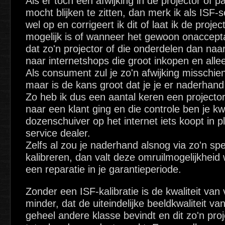
Als er toch een afwijking in de projector of 
mocht blijken te zitten, dan merk ik als ISF-
wel op en corrigeert ik dit of laat ik de projec
mogelijk is of wanneer het gewoon onaccepta
dat zo'n projector of die onderdelen dan naa
naar internetshops die groot inkopen en all
Als consument zul je zo'n afwijking misschie
maar is de kans groot dat je je er naderhan
Zo heb ik dus een aantal keren een projecto
naar een klant ging en die controle ben je kwi
dozenschuiver op het internet iets koopt in p
service dealer.
Zelfs al zou je naderhand alsnog via zo'n spec
kalibreren, dan valt deze omruilmogelijkhei
een reparatie in je garantieperiode.
Zonder een ISF-kalibratie is de kwaliteit van
minder, dat de uiteindelijke beeldkwaliteit van
geheel andere klasse bevindt en dit zo'n proje