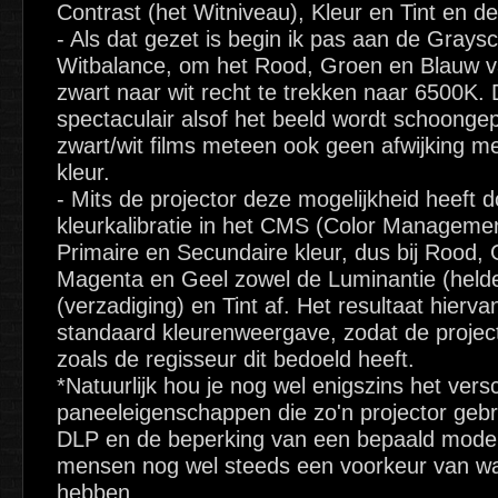
Contrast (het Witniveau), Kleur en Tint en d
- Als dat gezet is begin ik pas aan de Graysca
Witbalance, om het Rood, Groen en Blauw v
zwart naar wit recht te trekken naar 6500K. D
spectaculair alsof het beeld wordt schoonge
zwart/wit films meteen ook geen afwijking 
kleur.
- Mits de projector deze mogelijkheid heeft 
kleurkalibratie in het CMS (Color Management
Primaire en Secundaire kleur, dus bij Rood,
Magenta en Geel zowel de Luminantie (helde
(verzadiging) en Tint af. Het resultaat hierva
standaard kleurenweergave, zodat de projec
zoals de regisseur dit bedoeld heeft.
*Natuurlijk hou je nog wel enigszins het vers
paneeleigenschappen die zo'n projector gebr
DLP en de beperking van een bepaald model
mensen nog wel steeds een voorkeur van wat
hebben.