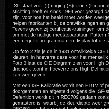
ISF staat voor (I)maging (S)cience (F)ounda
stichting heeft er sinds 1994 voor gezorgd 
zijn, voor hoe het beeld moet worden weerge
helpen fabrikanten bij de ontwikkelingen en
Tevens geven zij certificatie-trainingen, om d
om met de nodige meetapparatuur, Pattern 
een degelijk programma een display tot die st
Op foto 2 zie je de in 1931 ontwikkelde CIE 
kleuren, in hoeverre deze voor het menselijk
Foto 3 laat de CIE Diagram zien voor High 
driehoek toont in hoeverre ons High Definiti
kan weergeven.
Met een ISF-Kalibratie wordt een HDTV of pro
doorgemeten en afgesteld volgens die ISF-s
Defenition wordt dit in REC709 gedaan zoals
gemasterd is, waarbij de kleurdiepte weer gro
REC601, zodat deze het beeldmateriaal zo 