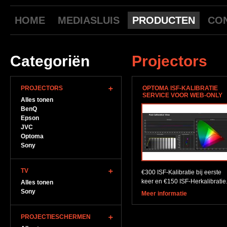
HOME
MEDIASLUIS
PRODUCTEN
CO
Categoriën
Projectors
PROJECTORS
OPTOMA ISF-KALIBRATIE
SERVICE VOOR WEB-ONLY
Alles tonen
BenQ
Epson
JVC
Optoma
Sony
TV
€300 ISF-Kalibratie bij eerste
keer en €150 ISF-Herkalibratie
Alles tonen
Sony
Meer informatie
PROJECTIESCHERMEN