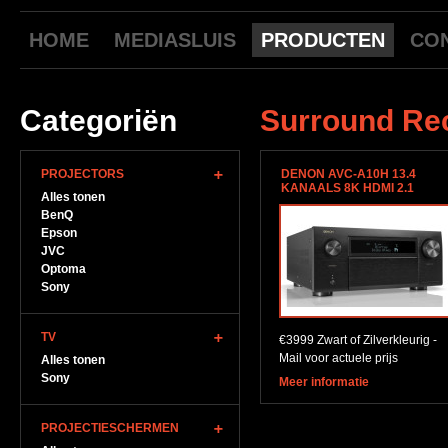
HOME
MEDIASLUIS
PRODUCTEN
CO
Categoriën
Surround Re
PROJECTORS
DENON AVC-A10H 13.4
KANAALS 8K HDMI 2.1
Alles tonen
BenQ
Epson
JVC
Optoma
Sony
TV
€3999 Zwart of Zilverkleurig -
Mail voor actuele prijs
Alles tonen
Sony
Meer informatie
PROJECTIESCHERMEN