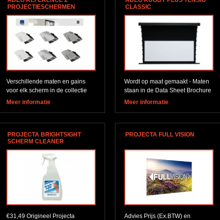
ADEO REFERENCE 2
ADEO RUGBY PLUS TENSIO
PROJECTIESCHERMEN
CLASSIC
Verschillende maten en gains
Wordt op maat gemaakt - Maten
voor elk scherm in de collectie
staan in de Data Sheet Brochure
Meer informatie
Meer informatie
PROJECTA BRIGHTSIGHT
PROJECTA FULL VISION
SCHERM CLEANER
€31,49 Origineel Projecta
Advies Prijs (Ex.BTW) en