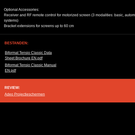
Optional Accessories:
Receiver and RF remote control for motorized screen (3 modalities: basic, auto
systems)
Bracket extensions for screens up to 60 cm
BESTANDEN:
Biformat Tensio Classic Data
Sheet Brochure EN.pdf
Biformat Tensio Classic Manual
EN.pdf
REVIEW:
Adeo Projectieschermen