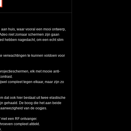
 aan huis, waar vooral een mooi ontwerp,
ij Adeo niet zomaar schermen zijn gaan
oed hebben nagedacht, om een echt slim
ste verwachtingen te kunnen voldoen voor
rojectieschermen, elk met mooie anti-
ontrast.
ijwel compleet tegen elkaar, maar zijn zo
dat ook hier bestaat uit twee elastische
zijn gehaald. De boog die het aan beide
de aanwezigheid van de oogjes.
f met een RF ontvanger.
chroeven compleet afdekt.
e.