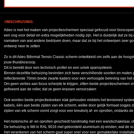
OMSCHRIJVING:
Adeo is met het maken van projectieschermen speciaal gefocust voor bioscopen
een oog voor detail en extra mogelijkheden nodig zijn. Het is duidelijk dat ze b
namaken van wat andere bedrijven doen, maar dat ze bij het ontwerpen zeer g
ontwerp neer te zetten
Zo is dit Adeo Biformat Tensio Classic scherm ontwikkeld om zelfs aan de hoog
jouw thuisbioscoop.
Dit is bereikt door een technisch profiel en een uniek spansysteem.
Binnen dezelfde behuizing bevinden zich twee verschillende soorten en maten p
reflecterende 70mm brede zwarte kaders voor een verhoogde beleving van het c
Om geen verlies aan focus scherpte te krijgen, zitten beide projectieschermen vr
gefixeerd aan de roller, dat ze geen krassen veroorzaken
Ook worden beide projectiedoeken vlak gehouden middels het tensioned systeem 
kabels, één aan beide zijden van elk scherm, welke door gelijk formaat oogjes 
zijden van elk scherm vormt zorgt voor een kreukvrij af- en oprollen, ondanks 
Het motorische af- en oprollen geschiedt handmatig met een wandschakelaar, o
De behuizing is Wit in RAL 9016 met geborsteld aluminium zij-einden, wat de s
Het verankeren van het scherm gaat super snel voor een gemakkelijke installati