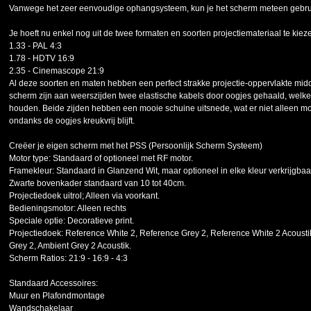
Vanwege het zeer eenvoudige ophangsysteem, kun je het scherm meteen gebru
Je hoeft nu enkel nog uit de twee formaten en soorten projectiemateriaal te kiez
1.33 - PAL 4:3
1.78 - HDTV 16:9
2.35 - Cinemascope 21:9
Al deze soorten en maten hebben een perfect strakke projectie-oppervlakte mid
scherm zijn aan weerszijden twee elastische kabels door oogjes gehaald, welke
houden. Beide zijden hebben een mooie schuine uitsnede, wat er niet alleen mo
ondanks de oogjes kreukvrij blijft.
Creëer je eigen scherm met het PSS (Persoonlijk Scherm Systeem)
Motor type: Standaard of optioneel met RF motor.
Framekleur: Standaard in Glanzend Wit, maar optioneel in elke kleur verkrijgbaa
Zwarte bovenkader standaard van 10 tot 40cm.
Projectiedoek uitrol; Alleen via voorkant.
Bedieningsmotor: Alleen rechts
Speciale optie: Decoratieve print.
Projectiedoek: Reference White 2, Reference Grey 2, Reference White 2 Acousti
Grey 2, Ambient Grey 2 Acoustik.
Scherm Ratios: 21:9 - 16:9 - 4:3
Standaard Accessoires:
Muur en Plafondmontage
Wandschakelaar