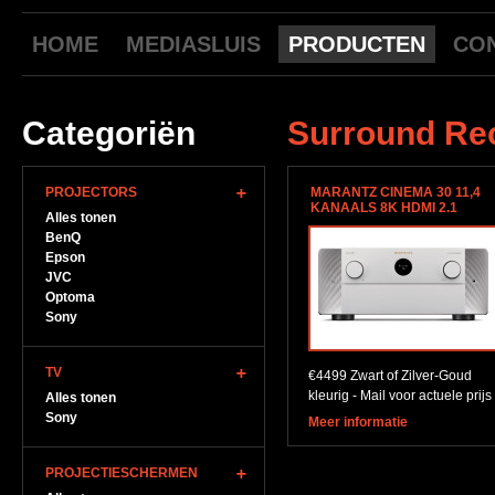
HOME
MEDIASLUIS
PRODUCTEN
CO
Categoriën
Surround Re
PROJECTORS
MARANTZ CINEMA 30 11,4
KANAALS 8K HDMI 2.1
Alles tonen
BenQ
Epson
JVC
Optoma
Sony
TV
€4499 Zwart of Zilver-Goud
kleurig - Mail voor actuele prijs
Alles tonen
Sony
Meer informatie
PROJECTIESCHERMEN