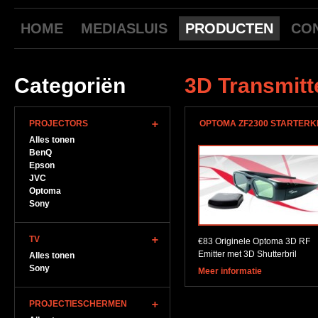
HOME
MEDIASLUIS
PRODUCTEN
CO
Categoriën
3D Transmitt
PROJECTORS
OPTOMA ZF2300 STARTERK
Alles tonen
BenQ
Epson
JVC
Optoma
Sony
TV
€83 Originele Optoma 3D RF
Emitter met 3D Shutterbril
Alles tonen
Sony
Meer informatie
PROJECTIESCHERMEN