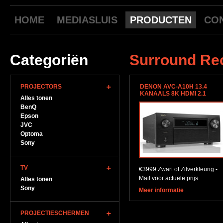
HOME
MEDIASLUIS
PRODUCTEN
CO
Categoriën
Surround Re
PROJECTORS
DENON AVC-A10H 13.4
KANAALS 8K HDMI 2.1
Alles tonen
BenQ
Epson
JVC
Optoma
Sony
TV
€3999 Zwart of Zilverkleurig -
Mail voor actuele prijs
Alles tonen
Sony
Meer informatie
PROJECTIESCHERMEN