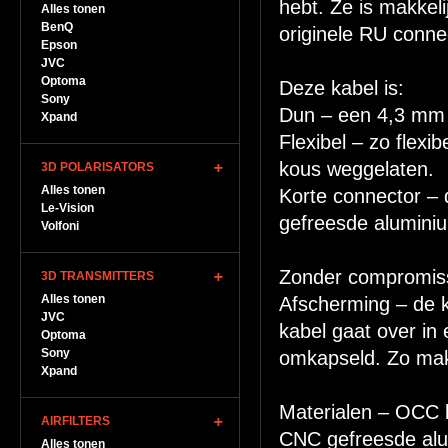
hebt. Ze is makkeli
Alles tonen
BenQ
originele RU conn
Epson
JVC
Optoma
Deze kabel is:
Sony
Dun – een 4,3 mm 
Xpand
Flexibel – zo flex
kous weggelaten.
3D POLARISATORS
Alles tonen
Korte connector – 
Le-Vision
gefreesde aluminiu
Volfoni
Zonder compromis
3D TRANSMITTERS
Alles tonen
Afscherming – de 
JVC
kabel gaat over in
Optoma
Sony
omkapseld. Zo mak
Xpand
Materialen – OCC 
AIRFILTERS
CNC gefreesde alu
Alles tonen