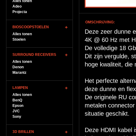
Alles tonen
Adeo
Projecta
OMSCHRIJVING:
BIOSCOOPSTOELEN
Deze zeer dunne en
Alles tonen
4K @ 60 Hz met HD
Stoelen
De volledige 18 G
SURROUND RECEIVERS
Dit zijn vergulde, 
Alles tonen
hoge kwaliteit, di
Denon
Marantz
Het perfecte alter
LAMPEN
deze dunne en flex
Alles tonen
De originele RU co
BenQ
metalen connector 
Epson
JVC
situatie geschikt.
Sony
Deze HDMI kabel is
3D BRILLEN