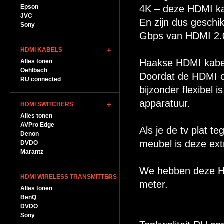
Epson
4K – deze HDMI kab
JVC
En zijn dus geschi
Sony
Gbps van HDMI 2.
HDMI KABELS
Haakse HDMI kabel 
Alles tonen
Oehlbach
Doordat de HDMI c
RU connected
bijzonder flexibel 
apparatuur.
HDMI SWITCHERS
Alles tonen
AVPro Edge
Als je de tv plat t
Denon
meubel is deze ext
DVDO
Marantz
We hebben deze HDM
HDMI WIRELESS TRANSMITTERS
meter.
Alles tonen
BenQ
DVDO
Sony