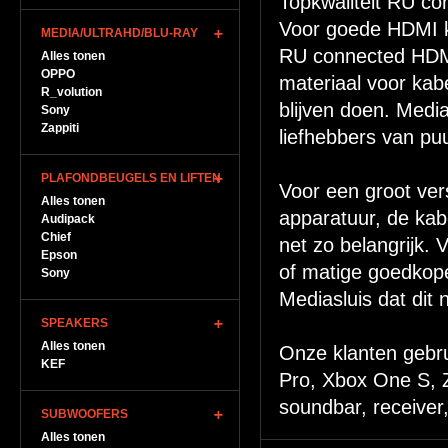
Topkwaliteit RU co
Voor goede HDMI ka
MEDIA/ULTRAHD/BLU-RAY
RU connected HDMI
Alles tonen
OPPO
materiaal voor kabe
R_volution
blijven doen. Medi
Sony
Zappiti
liefhebbers van puu
PLAFONDBEUGELS EN LIFTEN
Voor een groot vers
Alles tonen
apparatuur, de kab
Audipack
Chief
net zo belangrijk.
Epson
of matige goedkope
Sony
Mediasluis dat dit n
SPEAKERS
Alles tonen
Onze klanten gebru
KEF
Pro, Xbox One S, Z
soundbar, receiver, 
SUBWOOFERS
Alles tonen