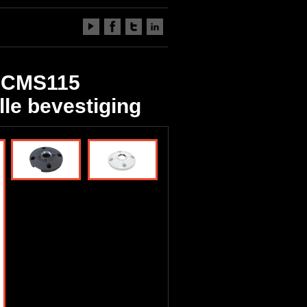
f CMS115
lle bevestiging