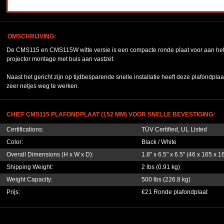
OMSCHRIJVING:
De CMS115 en CMS115W witte versie is een compacte ronde plaat voor aan het 
projector montage met buis aan vastzet.
Naast het gericht zijn op tijdbesparende snelle installatie heeft deze plafondp
zeer netjes weg te werken.
CHIEF CMS115 PLAFONDPLAAT (152 MM) VOOR SNELLE BEVESTIGING:
Certifications:
TÜV Certified, UL Listed
Color:
Black / White
Overall Dimensions (H x W x D):
1.8" x 6.5" x 6.5" (46 x 165 x 
Shipping Weight:
2 lbs (0.91 kg)
Weight Capacity:
500 lbs (226.8 kg)
Prijs:
€21 Ronde plafondplaat