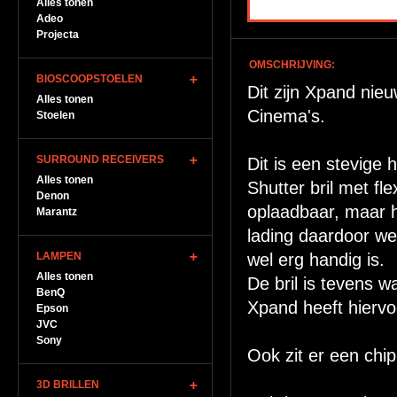
Alles tonen
Adeo
Projecta
OMSCHRIJVING:
BIOSCOOPSTOELEN
Dit zijn Xpand nieu
Alles tonen
Cinema's.
Stoelen
SURROUND RECEIVERS
Dit is een stevige 
Alles tonen
Shutter bril met fl
Denon
oplaadbaar, maar h
Marantz
lading daardoor wel
LAMPEN
wel erg handig is.
Alles tonen
De bril is tevens 
BenQ
Xpand heeft hiervo
Epson
JVC
Sony
Ook zit er een chip
3D BRILLEN