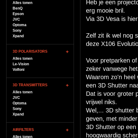
Heb je een project
Alles tonen
BenQ
erg mooie bril.
Epson
Via 3D Vesa is hier
JVC
Optoma
Sony
Zelf zit ik wel no
Xpand
deze X106 Evolutio
3D POLARISATORS
Alles tonen
Voor pretparken of
Le-Vision
zeker vanwege het
Volfoni
Waarom zo'n heel 
een 3D Shutter naa
3D TRANSMITTERS
Alles tonen
Dat is voor groter
JVC
vrijwel niks.
Optoma
Sony
Wel,... 3D shutter b
Xpand
geven, met minder 
3D Shutter op een 
AIRFILTERS
hoogwaardig scher
Alles tonen