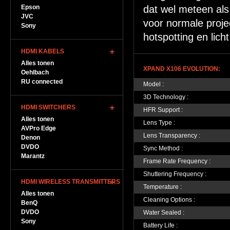
Epson
dat wel meteen al
JVC
voor normale proje
Sony
hotspotting en lich
HDMI KABELS
Alles tonen
XPAND X106 EVOLUTION:
Oehlbach
RU connected
Model :
3D Technology :
HDMI SWITCHERS
HFR Support :
Alles tonen
Lens Type :
AVPro Edge
Lens Transparency :
Denon
DVDO
Sync Method :
Marantz
Frame Rate Frequency :
Shuttering Frequency :
HDMI WIRELESS TRANSMITTERS
Temperature :
Alles tonen
Cleaning Options :
BenQ
DVDO
Water Sealed :
Sony
Battery Life :