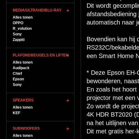
Dit wordt gecompl
MEDIA/ULTRAHD/BLU-RAY
afstandsbediening j
Alles tonen
automatisch naar j
OPPO
R_volution
Sony
Bovendien kan hij 
Zappiti
RS232C/bekabelde 
een Smart Home Ne
PLAFONDBEUGELS EN LIFTEN
Alles tonen
Audipack
* Deze Epson EH-Q
Chief
Epson
bewonderen, naast
Sony
En zoals het hoor
projector met een v
SPEAKERS
Zo wordt de project
Alles tonen
KEF
4K HDR BT2020 (DCI
na het uitlijnen va
SUBWOOFERS
Dit met gratis her-
Alles tonen