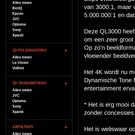
Alles tonen
van 3000:1, maar 
BenQ
Epson
5.000.000:1 en da
JVC
Optoma
Sony
Deze QL3000 heeft
Xpand
om een zeer groot 
Op zo'n beeldforma
3D POLARISATORS
vloeiender beeldver
Alles tonen
Le-Vision
Volfoni
Het 4K wordt nu m
Dynamische Tone M
3D TRANSMITTERS
entertainment erva
Alles tonen
JVC
Optoma
* Het is erg mooi d
Sony
zonder concessies 
Xpand
AIRFILTERS
Het is weliswaar o
Alles tonen