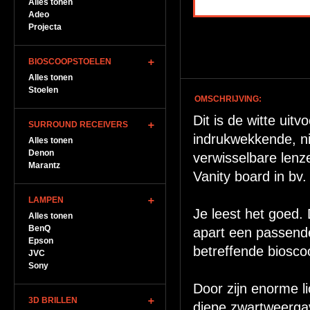
Alles tonen
Adeo
Projecta
BIOSCOOPSTOELEN
Alles tonen
Stoelen
OMSCHRIJVING:
Dit is de witte uit
SURROUND RECEIVERS
indrukwekkende, ni
Alles tonen
Denon
verwisselbare len
Marantz
Vanity board in bv
LAMPEN
Je leest het goed. 
Alles tonen
BenQ
apart een passende 
Epson
betreffende biosc
JVC
Sony
Door zijn enorme l
3D BRILLEN
diepe zwartweergav