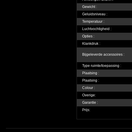
Gewicht :
Geluidsniveau :
Temperatuur :
Luchtvochtigheid :
Opties :
Klankdruk :
Bijgeleverde accessoires :
Type ruimte/toepassing :
Plaatsing :
Plaatsing :
Colour :
Overige:
Garantie :
Prijs: