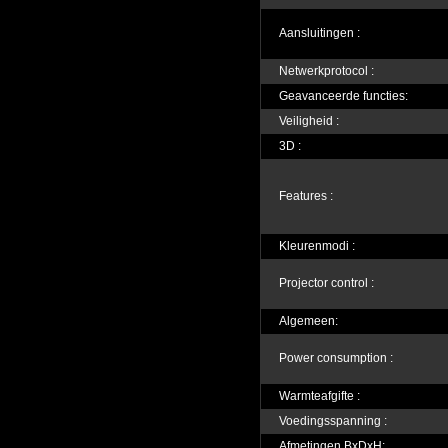
Aansluitingen :
Netwerkprotocol :
Geavanceerde functies:
Veiligheid :
3D :
Features :
Kleurenmodi :
Projector control :
Algemeen:
Power consumption :
Warmteafgifte :
Voedingsspanning :
Afmetingen BxDxH: