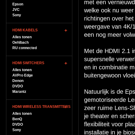
met een vernieuwd
Epson
welke ook nu weer 
JVC
Sony
richtingen over het
weergave van 4K/1
HDMI KABELS
een nog meer vol
Alles tonen
Oehlbach
RU connected
Met de HDMI 2.1 i
supersnelle verwe
HDMI SWITCHERS
en in combinatie 
Alles tonen
buitengewoon vloe
AVPro Edge
Denon
DVDO
Natuurlijk is de 
Marantz
gemotoriseerde Len
HDMI WIRELESS TRANSMITTERS
zeer ruime Lens-Sh
Alles tonen
je theater en sche
BenQ
flexibiliteit voor 
DVDO
Sony
installatie in je b