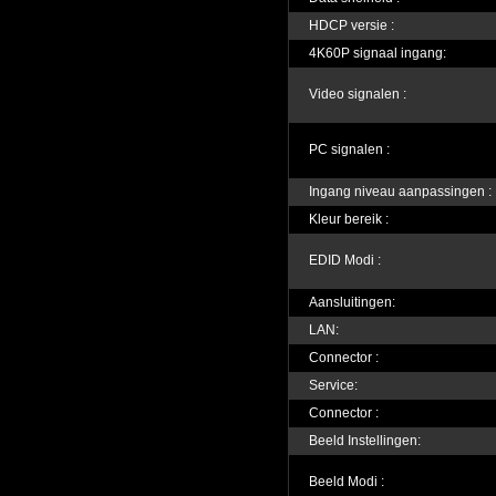
HDCP versie :
4K60P signaal ingang:
Video signalen :
PC signalen :
Ingang niveau aanpassingen :
Kleur bereik :
EDID Modi :
Aansluitingen:
LAN:
Connector :
Service:
Connector :
Beeld Instellingen:
Beeld Modi :