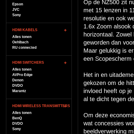
Op de NZ500 zit n
Epson
met 15 lenzen in 1
JVC
Sony
resolutie en ook we
1.6x Zoom alsook d
HDMI KABELS
horizontaal. Zowel 
Alles tonen
geworden dan voo
Oehlbach
RU connected
Maar gelukkig is e
een Scopescherm on
HDMI SWITCHERS
Alles tonen
Het in en uitademe
AVPro Edge
Denon
gekozen om de hitt
DVDO
invloed heeft op je
Marantz
al te dicht tegen d
HDMI WIRELESS TRANSMITTERS
Alles tonen
Om deze economisch
BenQ
wat concessies wor
DVDO
Sony
beeldverwerking min