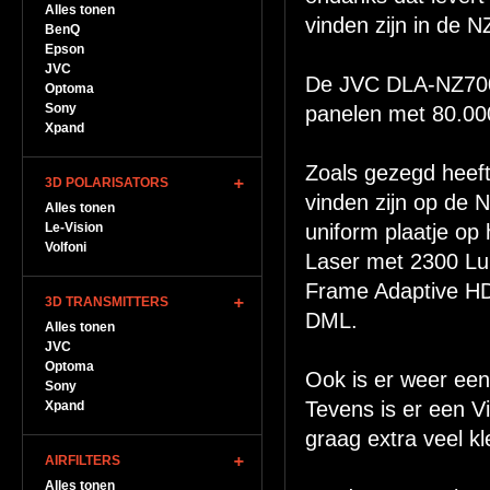
Alles tonen
vinden zijn in de 
BenQ
Epson
JVC
De JVC DLA-NZ700 
Optoma
Sony
panelen met 80.000
Xpand
Zoals gezegd heeft
3D POLARISATORS
vinden zijn op de
Alles tonen
Le-Vision
uniform plaatje op 
Volfoni
Laser met 2300 Lu
Frame Adaptive HD
3D TRANSMITTERS
DML.
Alles tonen
JVC
Optoma
Ook is er weer ee
Sony
Tevens is er een V
Xpand
graag extra veel kl
AIRFILTERS
Alles tonen