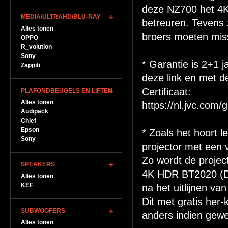
deze NZ700 het 4K
MEDIA/ULTRAHD/BLU-RAY
betreuren. Tevens 
Alles tonen
broers moeten mis
OPPO
R_volution
Sony
* Garantie is 2+1 j
Zappiti
deze link en met d
Certificaat:
PLAFONDBEUGELS EN LIFTEN
Alles tonen
https://nl.jvc.com/
Audipack
Chief
Epson
* Zoals het hoort 
Sony
projector met een v
Zo wordt de project
SPEAKERS
4K HDR BT2020 (DCI
Alles tonen
KEF
na het uitlijnen v
Dit met gratis her-
SUBWOOFERS
anders indien gewe
Alles tonen