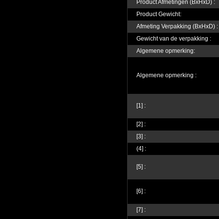
Product Afmetingen (BxHxD) :
Product Gewicht:
Afmeting Verpakking (BxHxD) :
Gewicht van de verpakking :
Algemene opmerking:
Algemene opmerking :
[1] :
[2] :
[3] :
(4] :
[5] :
[6] :
[7] :