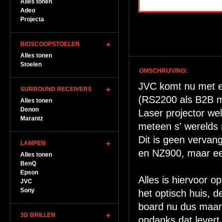
Alles tonen
Adeo
Projecta
BIOSCOOPSTOELEN
Alles tonen
Stoelen
OMSCHRIJVING:
JVC komt nu met e
SURROUND RECEIVERS
(RS2200 als B2B m
Alles tonen
Denon
Laser projector we
Marantz
meteen s' werelds 
Dit is geen vervan
LAMPEN
en NZ900, maar een
Alles tonen
BenQ
Epson
Alles is hiervoor
JVC
Sony
het optisch huis, 
board nu dus maar
3D BRILLEN
ondanks dat levert