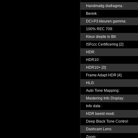
Handmatig diafragma :
Bereik :
DCI-P3 kleuren gamma:
100% REC 709:
Kleur diepte in Bit:
ISFccc Certificering [2]:
HDR:
HDR10:
HDR10+ [3]:
Frame Adapt HDR [4]:
HLG:
Auto Tone Mapping:
Mastering Info Display:
Info data :
HDR beeld modi:
Deep Black Tone Control:
Dashcam Lens:
Zoom :