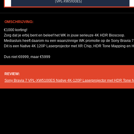
OMSCHRIJVING:
€1000 korting!
Zorg dat je erbij bent en beleef het WK in jouw serieuze 4K HDR Bioscoop.
Mediasluis heeft daarom nu een waanzinnige WK promotie op de Sony Bravia 
Dit is een Native 4K 120P Laserprojector met XR Chip, HDR Tone Mapping en 
Dus niet €6999, maar €5999
REVIEW:
Sony Bravia 7 VPL-XW5100ES Native 4K-120P Laserprojector met HDR Tone 