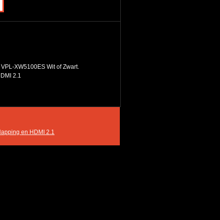
7 VPL-XW5100ES Wit of Zwart.
HDMI 2.1
Napping en HDMI 2.1