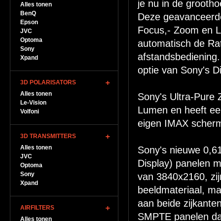
je nu in de grootho
Alles tonen
BenQ
Deze geavanceerde 
Epson
Focus,- Zoom en L
JVC
Optoma
automatisch de Rat
Sony
afstandsbediening. 
Xpand
optie van Sony's Di
3D POLARISATORS
Alles tonen
Sony's Ultra-Pure 
Le-Vision
Lumen en heeft ee
Volfoni
eigen IMAX scherm 
3D TRANSMITTERS
Alles tonen
Sony's nieuwe 0,61
JVC
Display) panelen m
Optoma
Sony
van 3840x2160, zi
Xpand
beeldmateriaal, ma
aan beide zijkanten
AIRFILTERS
SMPTE panelen dat
Alles tonen