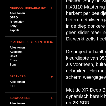
baseert Sony de 
HX3110 Mastering DI
MEDIA/ULTRAHD/BLU-RAY
herkent per beeldj
Alles tonen
OPPO
betere detailweerg
R_volution
in de diep donkere
Sony
Zappiti
geen slider meer n
Dit werkt zelfs he
PLAFONDBEUGELS EN LIFTEN
Alles tonen
De projector haalt
Audipack
Chief
kleurdiepte van 95
Epson
als voorheen, buit
Sony
gebruiken. Hiermee
scherm weergegev
SPEAKERS
Alles tonen
KEF
Met de XR Deep Bla
dynamisch bereik 
SUBWOOFERS
en 2K SDR.
Alles tonen