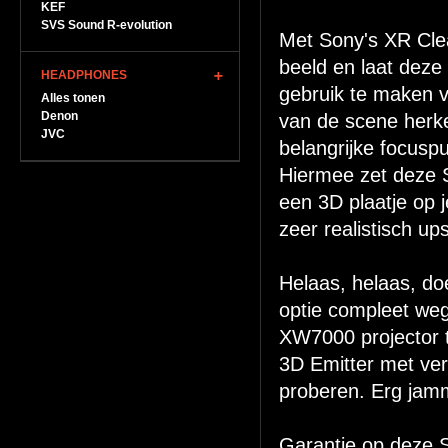
KEF
SVS Sound R-evolution
Met Sony's XR Clea
beeld en laat deze
HEADPHONES
gebruik te maken v
Alles tonen
Denon
van de scene herke
JVC
belangrijke focusp
Hiermee zet deze 
een 3D plaatje op 
zeer realistisch up
Helaas, helaas, do
optie compleet weg
XW7000 projector t
3D Emitter met ver
proberen. Erg jamm
Garantie op deze S