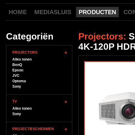
HOME
MEDIASLUIS
PRODUCTEN
CO
Categoriën
Projectors:
S
4K-120P HDR
PROJECTORS
Alles tonen
BenQ
Epson
JVC
Optoma
Sony
TV
Alles tonen
Sony
PROJECTIESCHERMEN