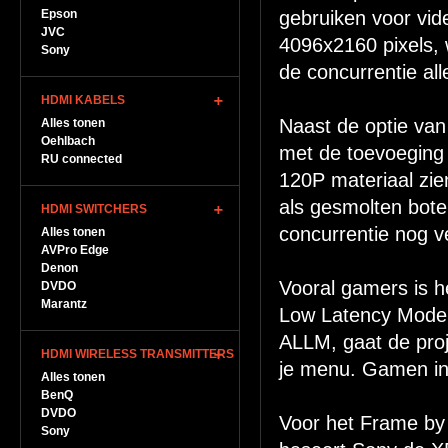
Epson
gebruiken voor vid
JVC
4096x2160 pixels, 
Sony
de concurrentie al
HDMI KABELS
Naast de optie van
Alles tonen
Oehlbach
met de toevoeging
RU connected
120P materiaal zie
als gesmolten bote
HDMI SWITCHERS
concurrentie nog v
Alles tonen
AVPro Edge
Denon
Vooral gamers is h
DVDO
Marantz
Low Latency Mode 
ALLM, gaat de proje
HDMI WIRELESS TRANSMITTERS
je menu. Gamen in 
Alles tonen
BenQ
DVDO
Voor het Frame by
Sony