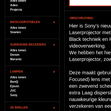
Alles tonen
Adeo
Projecta
OMSCHRIJVING:
BIOSCOOPSTOELEN
Hier is Sony's ni
Alles tonen
Laserprojector me
Stoelen
Black techniek en
SURROUND RECEIVERS
videoverwerking.
Alles tonen
We hebben het hi
Denon
Laserprojector, zow
Marantz
LAMPEN
Deze maakt gebrui
Alles tonen
Focused) lens met
BenQ
een zwevend scher
Epson
JVC
extra Laag dispers
Sony
nauwkeurige kleurw
verzekeren van een
3D BRILLEN