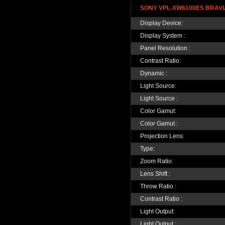
SONY VPL-XW6100ES BRAVIA
Display Device:
Display System :
Panel Resolution :
Contrast Ratio:
Dynamic :
Light Source:
Light Source :
Color Gamut:
Color Gamut :
Projection Lens:
Type:
Zoom Ratio:
Lens Shift :
Throw Ratio :
Contrast Ratio :
Light Output:
Light Output :