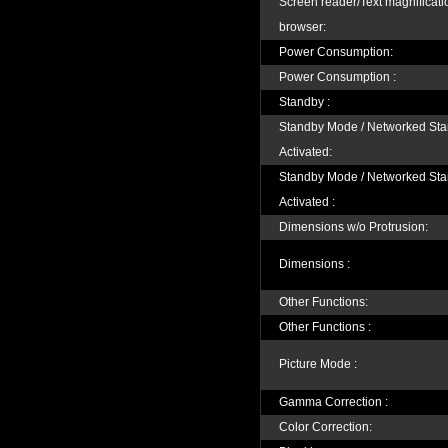
Screen reader/Text magnificat
browser:
Power Consumption:
Power Consumption :
Standby :
Standby Mode / Networked St
Activated:
Standby Mode / Networked St
Activated :
Dimensions w/o Protrusion:
Dimensions :
Other Functions:
Other Functions :
Picture Mode :
Gamma Correction :
Color Correction: