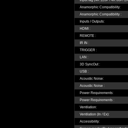
Input lag (4K 120P / 4K 60P/ 2
Anamorphic Compatibility:
Anamorphic Compatibility :
Inputs / Outputs:
HDMI :
REMOTE :
IR IN :
TRIGGER :
LAN :
3D SyncOut :
USB :
Acoustic Noise:
Acoustic Noise :
Power Requirements:
Power Requirements :
Ventilation:
Ventilation (In / Ex):
Accessibility: