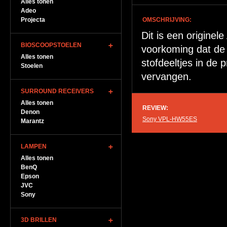
Alles tonen
Adeo
Projecta
OMSCHRIJVING:
Dit is een originel
BIOSCOOPSTOELEN
voorkoming dat de 
Alles tonen
stofdeeltjes in de 
Stoelen
vervangen.
SURROUND RECEIVERS
Alles tonen
REVIEW:
Denon
Sony VPL-HW55ES
Marantz
LAMPEN
Alles tonen
BenQ
Epson
JVC
Sony
3D BRILLEN