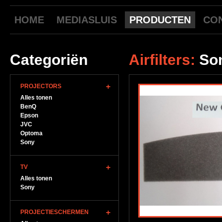
HOME
MEDIASLUIS
PRODUCTEN
CO
Categoriën
Airfilters:
Son
PROJECTORS
Alles tonen
BenQ
Epson
JVC
Optoma
Sony
TV
Alles tonen
Sony
PROJECTIESCHERMEN